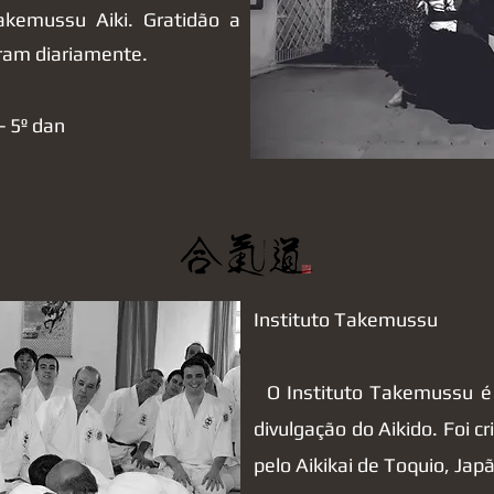
akemussu Aiki. Gratidão a
iram diariamente.
- 5º dan
Instituto Takemussu
O Instituto Takemussu é 
divulgação do Aikido. Foi 
pelo Aikikai de Toquio, Jap